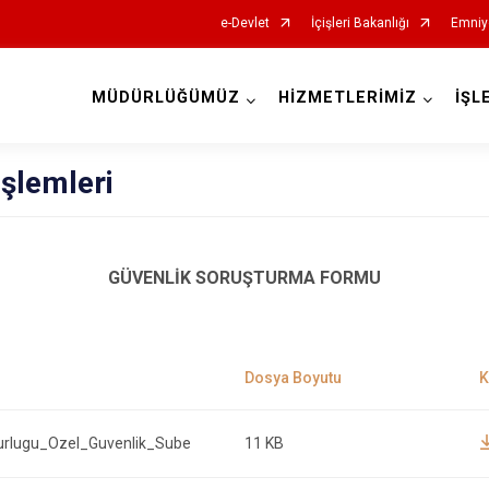
e-Devlet
İçişleri Bakanlığı
Emniy
MÜDÜRLÜĞÜMÜZ
HİZMETLERİMİZ
İŞL
İl Emniyet Müdürlükleri
İşlemleri
GÜVENLİK SORUŞTURMA FORMU
rlugu_Ozel_Guvenlik_Sube
11 KB