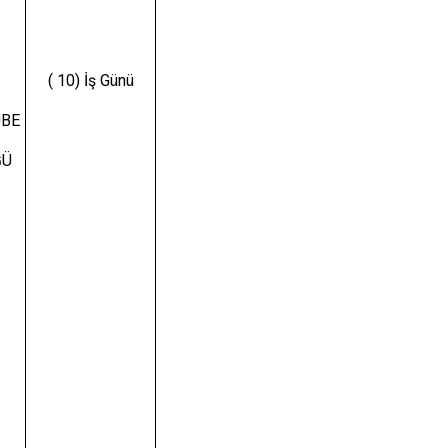
( 10) İş Günü
UBE
ĞÜ