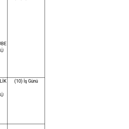
UBE
ĞÜ
LİK
(10) İş Günü
ĞÜ