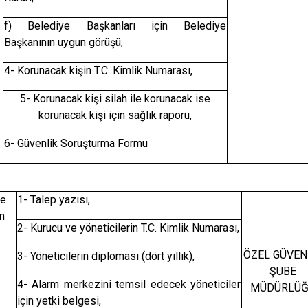
f) Belediye Başkanları için Belediye
Başkanının uygun görüşü,
4- Korunacak kişin T.C. Kimlik Numarası,
5- Korunacak kişi silah ile korunacak ise
korunacak kişi için sağlık raporu,
6- Güvenlik Soruşturma Formu
me
1- Talep yazısı,
n
2- Kurucu ve yöneticilerin T.C. Kimlik Numarası,
ÖZEL GÜVEN
3- Yöneticilerin diploması (dört yıllık),
ŞUBE
4- Alarm merkezini temsil edecek yöneticiler
MÜDÜRLÜ
için yetki belgesi,