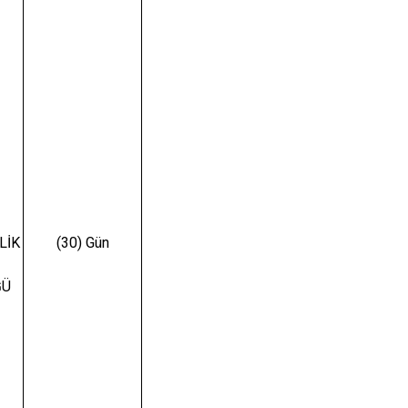
LİK
(30) Gün
ĞÜ